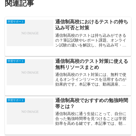
関連記事
通信制高校におけるテストの持ち
学習サポート
込み可否と対策
通信制高校のテストは持ち込みができる
の？筆記試験やレポート課題、オンライ
ン試験の違いを解説し、持ち込み可・不
可別の効果的な対策法を紹介します。
通信制高校のテスト対策に使える
学習サポート
無料リソースまとめ
通信制高校のテスト対策には、無料で使
えるオンラインリソースを活用するのが
効果的です。本記事では、動画講座、問
題集サイト、AI学習ツールなどを分野別
に紹介し、効率的な学習方法を提案しま
す。
通信制高校でおすすめの勉強時間
学習サポート
帯とは？
通信制高校に通う生徒にとって、自分に
合った勉強時間帯を見つけることは学習
効率を高める鍵です。本記事では、朝・
昼・夜それぞれの時間帯の特徴やメリッ
トを解説し、自分に合う勉強リズムを作