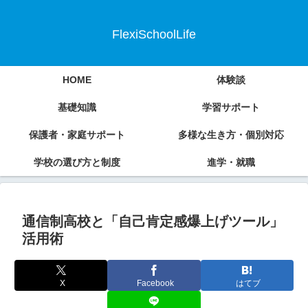
FlexiSchoolLife
HOME
体験談
基礎知識
学習サポート
保護者・家庭サポート
多様な生き方・個別対応
学校の選び方と制度
進学・就職
通信制高校と「自己肯定感爆上げツール」
活用術
X
Facebook
はてブ