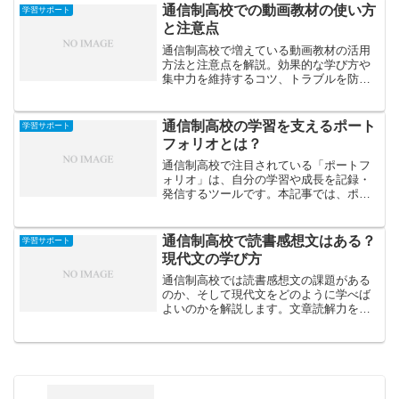
るポイントを紹介します。
通信制高校での動画教材の使い方
学習サポート
と注意点
通信制高校で増えている動画教材の活用
方法と注意点を解説。効果的な学び方や
集中力を維持するコツ、トラブルを防ぐ
ポイントを紹介します。
通信制高校の学習を支えるポート
学習サポート
フォリオとは？
通信制高校で注目されている「ポートフ
ォリオ」は、自分の学習や成長を記録・
発信するツールです。本記事では、ポー
トフォリオの基本的な役割や作り方、進
学・就職での活用法をわかりやすく解説
します。
通信制高校で読書感想文はある？
学習サポート
現代文の学び方
通信制高校では読書感想文の課題がある
のか、そして現代文をどのように学べば
よいのかを解説します。文章読解力を高
めるポイントや、読書感想文で自分の意
見を的確に表現するコツを紹介します。