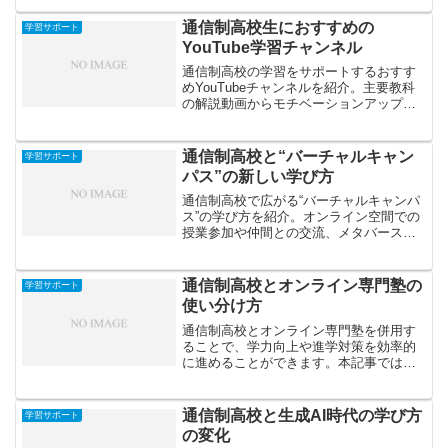
す。
通信制高校生におすすめの
学習サポート
YouTube学習チャンネル
通信制高校の学習をサポートするおすす
めYouTubeチャンネルを紹介。主要教科
の解説動画からモチベーションアップ
系、進路・資格対策まで、自宅学習を効
率化する学びの味方を厳選しました。
通信制高校と“バーチャルキャン
学習サポート
パス”の新しい学び方
通信制高校で広がる“バーチャルキャンパ
ス”の学び方を紹介。オンライン空間での
授業参加や仲間との交流、メタバースを
活用した新しい教育の形など、場所にと
らわれない次世代の学びを解説します。
通信制高校とオンライン専門塾の
学習サポート
使い分け方
通信制高校とオンライン専門塾を併用す
ることで、学力向上や進学対策を効率的
に進めることができます。本記事では、
それぞれの役割や使い分けのコツ、効果
的な組み合わせ方を解説します。
通信制高校と生成AI時代の学び方
学習サポート
の変化