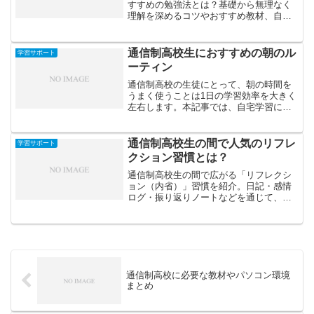
すすめの勉強法とは？基礎から無理なく
理解を深めるコツやおすすめ教材、自宅
学習の工夫を紹介します。
通信制高校生におすすめの朝のル
学習サポート
ーティン
通信制高校の生徒にとって、朝の時間を
うまく使うことは1日の学習効率を大きく
左右します。本記事では、自宅学習に最
適な「朝のルーティン」を紹介し、集中
力と生活リズムを整えるコツを解説しま
す。
通信制高校生の間で人気のリフレ
学習サポート
クション習慣とは？
通信制高校生の間で広がる「リフレクシ
ョン（内省）」習慣を紹介。日記・感情
ログ・振り返りノートなどを通じて、自
分を見つめ直し、成長や自己理解を深め
る方法を解説します。
通信制高校に必要な教材やパソコン環境
まとめ