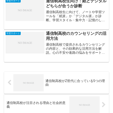
通信制高校生向け：紙とデジタル
学習サポート
どちらが合うか診断
通信制高校生に向けて、ノートや学習ツ
ールを「紙派」か「デジタル派」か診
断。学習スタイル・集中力・記憶のしや
すさから、自分に合った学び方を見つけ
るヒントを紹介します。
通信制高校のカウンセリングの活
学習サポート
用方法
通信制高校で提供されるカウンセリング
の内容と、その効果的な活用方法を解
説。心の不安や進路の悩みをサポートす
る仕組みを理解し、在学生活をより安心
で充実したものにするためのポイントを
紹介します。
通信制高校がZ世代に合っている5つの理
由
通信制高校が注目される理由と社会的意
義