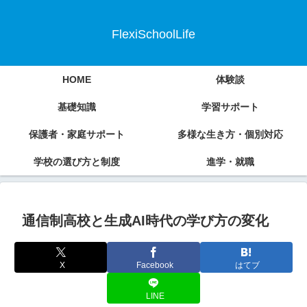
FlexiSchoolLife
HOME
体験談
基礎知識
学習サポート
保護者・家庭サポート
多様な生き方・個別対応
学校の選び方と制度
進学・就職
通信制高校と生成AI時代の学び方の変化
X
Facebook
はてブ
LINE