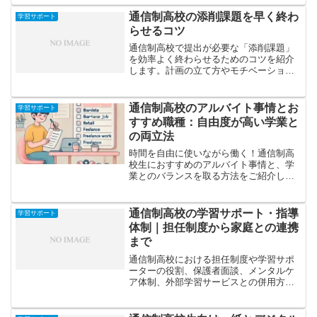
す。
通信制高校の添削課題を早く終わ
学習サポート
らせるコツ
通信制高校で提出が必要な「添削課題」
を効率よく終わらせるためのコツを紹介
します。計画の立て方やモチベーション
維持の方法、実際に早く進める具体的な
テクニックをわかりやすく解説します。
通信制高校のアルバイト事情とお
学習サポート
すすめ職種：自由度が高い学業と
の両立法
時間を自由に使いながら働く！通信制高
校生におすすめのアルバイト事情と、学
業とのバランスを取る方法をご紹介しま
す。通信制高校でアルバイトが自由！学
業と両立しながら稼げる魅力的な選択肢
通信制高校では、毎日登校する必要がな
通信制高校の学習サポート・指導
学習サポート
くアルバイトが自由にでき...
体制｜担任制度から家庭との連携
まで
通信制高校における担任制度や学習サポ
ーターの役割、保護者面談、メンタルケ
ア体制、外部学習サービスとの併用方法
まで詳しく解説します。