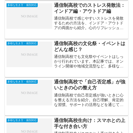
通信制高校でのストレス発散法：
多様な生き方・個別対応
インドア編・アウトドア編
通信制高校で感じやすいストレスを発散
するための方法を、インドア・アウトド
アの両面から紹介。心のリフレッシュや
集中力回復に役立つ具体的な習慣や実践
法を解説します。
通信制高校の文化祭・イベントは
多様な生き方・個別対応
どんな感じ？
通信制高校でも文化祭やイベントはしっ
かり行われています。本記事では、オン
ライン開催や地域交流型など、多様なス
タイルの文化祭の実例と参加の楽しみ方
を紹介します。
通信制高校で「自己否定感」が強
多様な生き方・個別対応
いときの心の整え方
通信制高校で自己否定感が強いときに心
を整える方法を紹介。自己理解、肯定的
な習慣、サポートの活用などを通じて、
前向きに学びを続けるためのステップを
わかりやすく解説します。
通信制高校生向け：スマホとの上
多様な生き方・個別対応
手な付き合い方