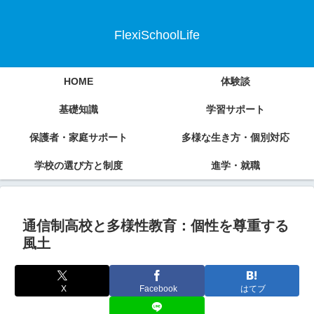
FlexiSchoolLife
HOME
体験談
基礎知識
学習サポート
保護者・家庭サポート
多様な生き方・個別対応
学校の選び方と制度
進学・就職
通信制高校と多様性教育：個性を尊重する
風土
X
Facebook
はてブ