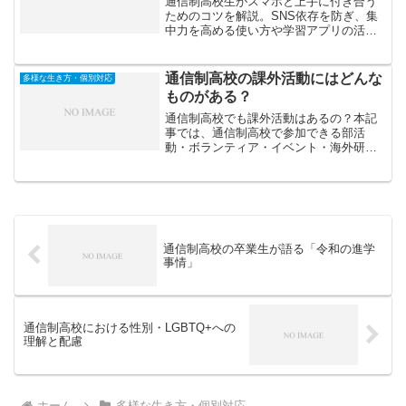
通信制高校生がスマホと上手に付き合う
ためのコツを解説。SNS依存を防ぎ、集
中力を高める使い方や学習アプリの活用
法、デジタルデトックスの習慣づくりま
で実践的に紹介します。
通信制高校の課外活動にはどんな
多様な生き方・個別対応
ものがある？
通信制高校でも課外活動はあるの？本記
事では、通信制高校で参加できる部活
動・ボランティア・イベント・海外研修
など、多様な課外活動の種類と魅力を紹
介します。
通信制高校の卒業生が語る「令和の進学
事情」
通信制高校における性別・LGBTQ+への
理解と配慮
ホーム
多様な生き方・個別対応