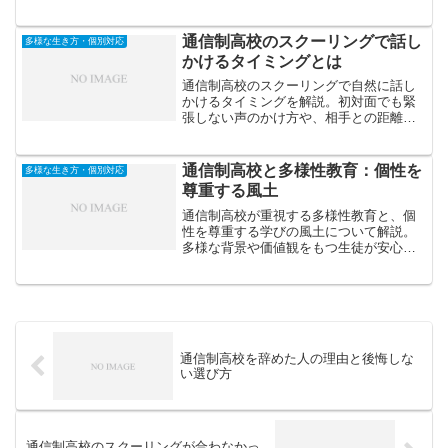
ICT活用など、生徒一人ひとりが自分の特
性に合わせて学べる環境づくりのポイン
トを紹介します。
通信制高校のスクーリングで話し
多様な生き方・個別対応
かけるタイミングとは
通信制高校のスクーリングで自然に話し
かけるタイミングを解説。初対面でも緊
張しない声のかけ方や、相手との距離を
縮める一言、会話を長続きさせるコツを
紹介します。人見知りでも安心の実践法
です。
通信制高校と多様性教育：個性を
多様な生き方・個別対応
尊重する風土
通信制高校が重視する多様性教育と、個
性を尊重する学びの風土について解説。
多様な背景や価値観をもつ生徒が安心し
て学べる環境づくりの実践事例を紹介し
ます。
通信制高校を辞めた人の理由と後悔しな
い選び方
通信制高校のスクーリングが合わなかっ