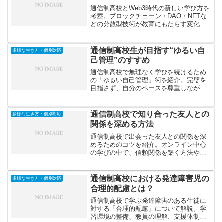
通信制高校とWeb3時代の新しい学び方を
考察。ブロックチェーン・DAO・NFTな
どの分散型技術が教育にもたらす変化
や、学びの主体性・評価の透明性を高め
る可能性を解説します。
通信制高校生が目指す“ゆるい自
多様な生き方・個別対応
己管理”のすすめ
通信制高校で無理なく学びを続けるため
の「ゆるい自己管理」術を紹介。完璧を
目指さず、自分のペースを尊重しながら
学習・生活・心を整えるための考え方と
実践法を解説します。
通信制高校で知り合った友人との
多様な生き方・個別対応
関係を深める方法
通信制高校で出会った友人との関係を深
めるためのコツを紹介。オンライン中心
の学びの中で、信頼関係を築く方法や距
離を縮める会話術、共通の目標設定な
ど、友情を長続きさせる秘訣を解説しま
す。
通信制高校における発達障害児の
多様な生き方・個別対応
合理的配慮とは？
通信制高校で学ぶ発達障害のある生徒に
対する「合理的配慮」について解説。学
習環境の整備、教員の理解、支援体制、