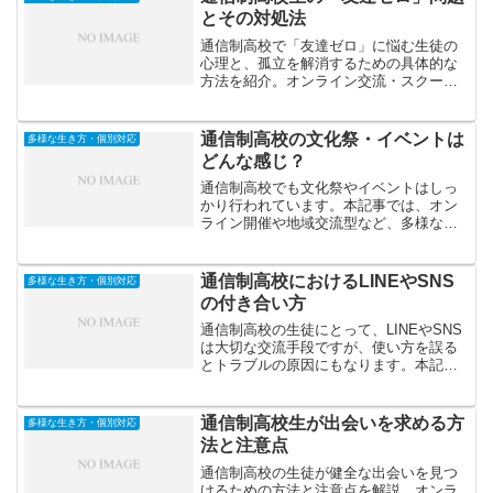
とその対処法
通信制高校で「友達ゼロ」に悩む生徒の
心理と、孤立を解消するための具体的な
方法を紹介。オンライン交流・スクーリ
ング・自己理解などを通じて人間関係を
築くステップを解説します。
通信制高校の文化祭・イベントは
多様な生き方・個別対応
どんな感じ？
通信制高校でも文化祭やイベントはしっ
かり行われています。本記事では、オン
ライン開催や地域交流型など、多様なス
タイルの文化祭の実例と参加の楽しみ方
を紹介します。
通信制高校におけるLINEやSNS
多様な生き方・個別対応
の付き合い方
通信制高校の生徒にとって、LINEやSNS
は大切な交流手段ですが、使い方を誤る
とトラブルの原因にもなります。本記事
では、安全で健全なコミュニケーション
を保つためのポイントを解説します。
通信制高校生が出会いを求める方
多様な生き方・個別対応
法と注意点
通信制高校の生徒が健全な出会いを見つ
けるための方法と注意点を解説。オンラ