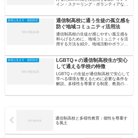
イン・スクーリング・ボランティアなど
安全に交流を広げるコツや、トラブルを
防ぐ心得を紹介します。
通信制高校に通う生徒の孤立感を
多様な生き方・個別対応
防ぐ地域コミュニティ活用法
通信制高校の生徒が感じやすい孤立感を
和らげるために、地域コミュニティを活
用する方法を紹介。地域活動やボランテ
ィア、地元企業との連携などを通して、
社会とのつながりを築くステップを解説
します。
LGBTQ＋の通信制高校生が安心
多様な生き方・個別対応
して通える学校の特徴
LGBTQ＋の生徒が通信制高校で安心して
学べる環境を整えるために必要な条件を
解説。多様性を尊重する制度、教員の理
解、カウンセリング体制、コミュニティ
づくりなど、安心して通える学校の特徴
を紹介します。
通信制高校と多様性教育：個性を尊重す
る風土