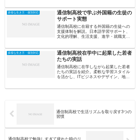
法、デジタルデトックスの習慣づくりま
で実践的に紹介します。
通信制高校で学ぶ外国籍の生徒の
多様な生き方・個別対応
サポート実態
通信制高校に在籍する外国籍の生徒への
支援体制を解説。日本語学習サポート、
文化的理解、生活支援、進学・就職支援
など、多様な背景をもつ生徒が安心して
学べる環境づくりの実態を紹介します。
通信制高校在学中に起業した若者
多様な生き方・個別対応
たちの実話
通信制高校に在学しながら起業した若者
たちの実話を紹介。柔軟な学習スタイル
を活かし、ITビジネスやデザイン、地方
創生などで成果を上げた高校生たちの挑
戦と、その背景にある思考法やサポート
体制を解説します。
通信制高校で生活リズムを取り戻す3つの
習慣
通信制高校で勉強しすぎて疲れた時のリ