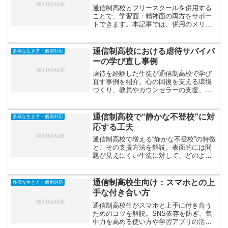
通信制高校とフリースクールを併用する
ことで、学習面・精神面の両方をサポー
トできます。本記事では、併用のメリッ
トや注意点、失敗しないための選び方を
わかりやすく解説します。
通信制高校における虐待サバイバ
多様な生き方・個別対応
ーの学び直し事例
虐待を経験した生徒が通信制高校で学び
直す事例を紹介。心の回復を支える環境
づくり、教員やカウンセラーの支援、安
心して学べる教育体制など、トラウマを
抱える若者が再び学びに向き合う過程を
解説します。
通信制高校で“静かな不登校”に対
多様な生き方・個別対応
応する工夫
通信制高校で増える“静かな不登校”の特徴
と、その支援方法を解説。表面的には問
題が見えにくい生徒に対して、どのよう
に学校が気づき、支援し、つながりを保
っているのか、現場の工夫を紹介しま
す。
通信制高校生向け：スマホとの上
多様な生き方・個別対応
手な付き合い方
通信制高校生がスマホと上手に付き合う
ためのコツを解説。SNS依存を防ぎ、集
中力を高める使い方や学習アプリの活用