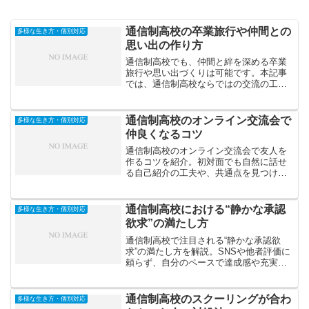
通信制高校の卒業旅行や仲間との
多様な生き方・個別対応
思い出の作り方
通信制高校でも、仲間と絆を深める卒業
旅行や思い出づくりは可能です。本記事
では、通信制高校ならではの交流の工夫
や、思い出に残る卒業旅行の企画方法を
紹介します。
通信制高校のオンライン交流会で
多様な生き方・個別対応
仲良くなるコツ
通信制高校のオンライン交流会で友人を
作るコツを紹介。初対面でも自然に話せ
る自己紹介の工夫や、共通点を見つける
質問術、会話を続けるテクニックなど、
人間関係を円滑にする方法を解説しま
す。
通信制高校における“静かな承認
多様な生き方・個別対応
欲求”の満たし方
通信制高校で注目される“静かな承認欲
求”の満たし方を解説。SNSや他者評価に
頼らず、自分のペースで達成感や充実感
を得る方法、内面的な自己承認の重要性
について掘り下げます。
通信制高校のスクーリングが合わ
多様な生き方・個別対応