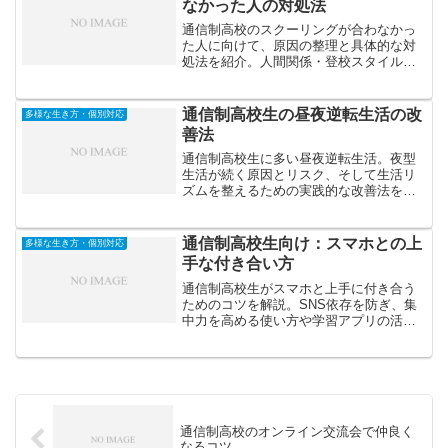
なかった人の対処法
通信制高校のスクーリングが合わなかっ
た人に向けて、原因の整理と具体的な対
処法を紹介。人間関係・登校スタイル・
心理的負担などの問題を解決し、自分に
合った学び方へ切り替える方法を解説し
ます。
通信制高校生の昼夜逆転生活の改
多様な生き方・個別対応
善法
通信制高校生に多い昼夜逆転生活。夜型
生活が続く原因とリスク、そして生活リ
ズムを整えるための実践的な改善法を紹
介します。自分のペースを守りながら健
康的に学ぶコツを解説。
通信制高校生向け：スマホとの上
多様な生き方・個別対応
手な付き合い方
通信制高校生がスマホと上手に付き合う
ためのコツを解説。SNS依存を防ぎ、集
中力を高める使い方や学習アプリの活用
法、デジタルデトックスの習慣づくりま
で実践的に紹介します。
通信制高校のオンライン交流会で仲良く
なるコツ