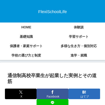
FlexiSchoolLife
HOME
体験談
基礎知識
学習サポート
保護者・家庭サポート
多様な生き方・個別対応
学校の選び方と制度
進学・就職
通信制高校卒業生が起業した実例とその道
筋
X
Facebook
はてブ