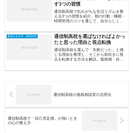
す3つの習慣
通信制高校で乱れがちな生活リズムを整
える3つの習慣を紹介。朝の行動・睡眠・
時間管理のコツを通じて、自分らしく自
律的な学習生活を築く方法を解説しま
す。
通信制高校を選ばなければよかっ
多様な生き方・個別対応
たと思った理由と視点転換
通信制高校を選んで「失敗だった」と感
じる理由を整理し、そこから前向きに視
点を転換する方法を解説。孤独感・自己
管理・進路不安などの壁を乗り越え、自
分らしい学びへつなげる考え方を紹介し
ます。
通信制高校の進路相談室の活用法
通信制高校で「自己否定感」が強いとき
の心の整え方