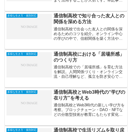
まく活用することが大切です。本記事で
は、自然な出会い方と長く続く関係を築
くコツを紹介します。
通信制高校で知り合った友人との
多様な生き方・個別対応
関係を深める方法
通信制高校で出会った友人との関係を深
めるためのコツを紹介。オンライン中心
の学びの中で、信頼関係を築く方法や距
離を縮める会話術、共通の目標設定な
ど、友情を長続きさせる秘訣を解説しま
す。
通信制高校における「居場所感」
多様な生き方・個別対応
のつくり方
通信制高校での「居場所感」を育む方法
を解説。人間関係づくり・オンライン交
流・自己理解など、孤立を防ぎ安心でき
る学びの場をつくるための具体的なステ
ップを紹介します。
通信制高校とWeb3時代の“学びの
多様な生き方・個別対応
在り方”を考える
通信制高校とWeb3時代の新しい学び方を
考察。ブロックチェーン・DAO・NFTな
どの分散型技術が教育にもたらす変化
や、学びの主体性・評価の透明性を高め
る可能性を解説します。
通信制高校で生活リズムを取り戻
多様な生き方・個別対応