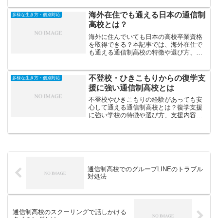
法、メンタルを守る工夫などを解説しま
す。
海外在住でも通える日本の通信制
多様な生き方・個別対応
高校とは？
海外に住んでいても日本の高校卒業資格
を取得できる？本記事では、海外在住で
も通える通信制高校の特徴や選び方、注
意点を詳しく解説します。
不登校・ひきこもりからの復学支
多様な生き方・個別対応
援に強い通信制高校とは
不登校やひきこもりの経験があっても安
心して通える通信制高校とは？復学支援
に強い学校の特徴や選び方、支援内容を
詳しく紹介します。
通信制高校でのグループLINEのトラブル
対処法
通信制高校のスクーリングで話しかける