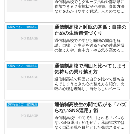
通信制高校でもグループ活動や部活動に
参加できる？実施状況や種類、参加方法
などをわかりやすく解説。人とのつなが
りや交流が気になる方におすすめの記事
です。
通信制高校と睡眠の関係：自律の
多様な生き方・個別対応
ための生活習慣づくり
通信制高校での学びと睡眠の関係を解
説。自律した生活を送るための睡眠習慣
の整え方や、集中力・やる気を高めるた
めの具体的な工夫を紹介します。
通信制高校で周囲と比べてしまう
多様な生き方・個別対応
気持ちの乗り越え方
通信制高校で周囲と自分を比べて落ち込
んでしまうときの心の整え方を紹介。比
較の心理を理解し、自分らしいペースを
取り戻すための考え方や具体的な習慣を
解説します。
通信制高校生の間で広がる「バズ
多様な生き方・個別対応
らないSNS運用」術
通信制高校生の間で注目される「バズら
ないSNS運用」術を紹介。承認欲求では
なく自己表現を目的とした発信スタイル
や、安心してつながるためのSNS利用