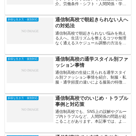
介。労働条件・シフト・人間関係・学業
との両立など、安心して働くための注意
点を具体的に解説します。
通信制高校で朝起きられない人へ
多様な生き方・個別対応
の対処法
通信制高校で朝起きられない悩みを抱え
る人へ。生活リズムを整えるコツや無理
なく通えるスケジュール調整の方法を紹
介。朝が苦手でも続けられる工夫を解説
します。
通信制高校の通学スタイル別ファ
多様な生き方・個別対応
ッション事情
通信制高校の生徒に見られる通学スタイ
ル別ファッション事情を紹介。制服・私
服・通学頻度の違いによる服装の特徴
や、TPOに合わせたコーデのポイントを
解説します。
通信制高校でのいじめ・トラブル
多様な生き方・個別対応
事例と対応策
通信制高校でも、SNS上の誤解やグルー
プ内トラブルなど、人間関係の問題が起
こることがあります。本記事では、よく
あるいじめ・トラブルの事例と、冷静に
対処するための具体的な方法を解説しま
す。