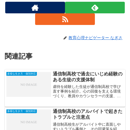
教育心理ナビゲーター なぎさ
関連記事
通信制高校で過去にいじめ経験の
多様な生き方・個別対応
ある生徒の支援体制
虐待を経験した生徒が通信制高校で学び
直す事例を紹介。心の回復を支える環境
づくり、教員やカウンセラーの支援、安
心して学べる教育体制など、トラウマを
抱える若者が再び学びに向き合う過程を
解説します。
通信制高校のアルバイトで起きた
多様な生き方・個別対応
トラブルと注意点
通信制高校生がアルバイト中に直面しや
すいトラブル事例と、その回避策を紹