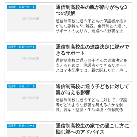
ヒントを紹介します。
通信制高校生の親が陥りがちな3
保護者・家庭サポート
つの誤解
通信制高校に通う子どもの保護者が抱き
がちな誤解を3つ解説。全日制との違い、
サポートのあり方、進路への影響を正し
く理解し、親としてできる最良の支援方
法を紹介します。
通信制高校生の進路決定に親がで
保護者・家庭サポート
きるサポート
通信制高校に通うお子さんの進路決定を
支えるために、保護者ができるサポート
とは？本記事では、親の関わり方、声か
けのポイント、注意すべきNG対応などを
詳しく解説します。
通信制高校に通う子どもに対して
保護者・家庭サポート
親が与える影響
通信制高校に通う子どもに対して、保護
者がどのような影響を与えるのかを解
説。言葉・態度・生活環境・信頼関係な
ど、親の関わり方が子どもの学習意欲と
自己肯定感に及ぼす影響を紹介します。
通信制高校生の家での過ごし方に
保護者・家庭サポート
悩む親へのアドバイス