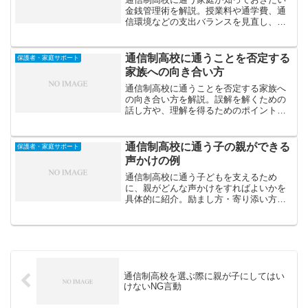
金銭管理術を解説。授業料や通学費、通
信環境などの支出バランスを見直し、無
理なく安心して学びを支える家計の工夫
を紹介します。
通信制高校に通うことを否定する
保護者・家庭サポート
家族への向き合い方
通信制高校に通うことを否定する家族へ
の向き合い方を解説。誤解を解くための
話し方や、理解を得るためのポイント、
心を守りながら前向きに学びを続けるた
めの考え方を紹介します。
通信制高校に通う子の親ができる
保護者・家庭サポート
声かけの例
通信制高校に通う子どもを支えるため
に、親がどんな声かけをすればよいかを
具体的に紹介。励まし方・寄り添い方・
自立を促す言葉の選び方を通して、親子
の信頼関係を深めるヒントを解説しま
す。
通信制高校を選ぶ際に親が子にしてはい
けないNG言動