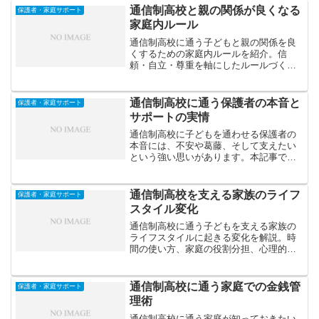
通信制高校と親の関係が良くなる
保護者・家庭サポート
家庭内ルール
通信制高校に通う子どもと親の関係を良
くするための家庭内ルールを紹介。信
頼・自立・尊重を軸にしたルールづくり
のコツと、親子で前向きな関係を築く具
体的な実践法を解説します。
通信制高校に通う保護者の本音と
保護者・家庭サポート
サポートの実情
通信制高校に子どもを通わせる保護者の
本音には、不安や葛藤、そして支えたい
という強い思いがあります。本記事で
は、保護者のリアルな声と、家庭ででき
るサポートの実情を紹介します。
通信制高校を支える家族のライフ
保護者・家庭サポート
スタイル変化
通信制高校に通う子どもを支える家族の
ライフスタイルに起きる変化を解説。時
間の使い方、家庭の役割分担、心理的サ
ポートなど、親が柔軟に対応するための
ヒントを紹介します。
通信制高校に通う家庭での金銭管
保護者・家庭サポート
理術
通信制高校に通う家庭が知っておきたい