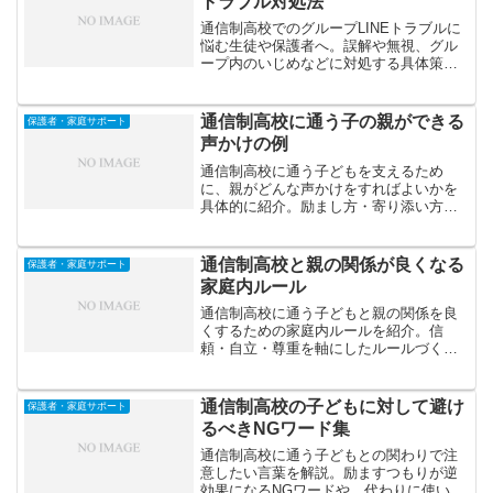
トラブル対処法
通信制高校でのグループLINEトラブルに
悩む生徒や保護者へ。誤解や無視、グル
ープ内のいじめなどに対処する具体策
と、冷静に関係を修復・整理する方法を
紹介します。安全なSNS利用の心得も解
説。
通信制高校に通う子の親ができる
保護者・家庭サポート
声かけの例
通信制高校に通う子どもを支えるため
に、親がどんな声かけをすればよいかを
具体的に紹介。励まし方・寄り添い方・
自立を促す言葉の選び方を通して、親子
の信頼関係を深めるヒントを解説しま
す。
通信制高校と親の関係が良くなる
保護者・家庭サポート
家庭内ルール
通信制高校に通う子どもと親の関係を良
くするための家庭内ルールを紹介。信
頼・自立・尊重を軸にしたルールづくり
のコツと、親子で前向きな関係を築く具
体的な実践法を解説します。
通信制高校の子どもに対して避け
保護者・家庭サポート
るべきNGワード集
通信制高校に通う子どもとの関わりで注
意したい言葉を解説。励ますつもりが逆
効果になるNGワードや、代わりに使いた