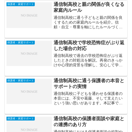
す。
通信制高校と親の関係が良くなる
保護者・家庭サポート
家庭内ルール
通信制高校に通う子どもと親の関係を良
くするための家庭内ルールを紹介。信
頼・自立・尊重を軸にしたルールづくり
のコツと、親子で前向きな関係を築く具
体的な実践法を解説します。
通信制高校で学校恐怖症がぶり返
保護者・家庭サポート
した場合の対応
通信制高校で過去の学校恐怖症がぶり返
したときの対処法を解説。再発のきっか
けや心理的背景を理解し、安心して学び
を続けるための具体的なステップや支援
の活用法を紹介します。
通信制高校に通う保護者の本音と
保護者・家庭サポート
サポートの実情
通信制高校に子どもを通わせる保護者の
本音には、不安や葛藤、そして支えたい
という強い思いがあります。本記事で
は、保護者のリアルな声と、家庭ででき
るサポートの実情を紹介します。
通信制高校の保護者面談や家庭と
保護者・家庭サポート
の連携のあり方
通信制高校における保護者面談の役割や