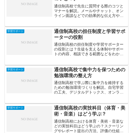
通信制高校で先生に質問する際のコツと
マナーを解説。メールやチャット、オン
ライン面談などでの効果的な伝え方や、
質問力を高めるための準備ポイントを紹
介します。
通信制高校の担任制度と学習サポ
学習サポート
ーターの役割
通信制高校の担任制度や学習サポーター
の役割とは？生徒を支える体制やサポー
トの内容、相談できる範囲などをわかり
やすく解説します。
通信制高校で集中力を保つための
学習サポート
勉強環境の整え方
通信制高校で学ぶ際に集中力を維持する
ための勉強環境づくりを解説。自宅学習
の工夫、デジタルデトックス、オンライ
ン授業への最適化など、成果を高める環
境調整法を紹介します。
通信制高校の実技科目（体育・美
学習サポート
術・音楽）はどう学ぶ？
通信制高校における体育・美術・音楽な
どの実技科目はどう学ぶの？スクーリン
グやレポート提出の方法、評価の仕組み