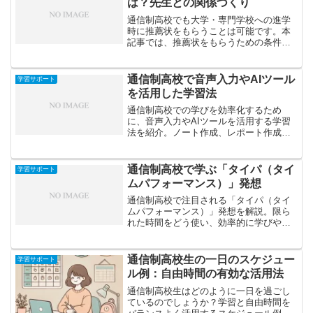
は？先生との関係づくり
通信制高校でも大学・専門学校への進学
時に推薦状をもらうことは可能です。本
記事では、推薦状をもらうための条件
や、先生との良い関係を築くためのポイ
ントを解説します。
通信制高校で音声入力やAIツール
学習サポート
を活用した学習法
通信制高校での学びを効率化するため
に、音声入力やAIツールを活用する学習
法を紹介。ノート作成、レポート作成、
英語学習など、最新のデジタル活用術で
自主学習をサポートします。
通信制高校で学ぶ「タイパ（タイ
学習サポート
ムパフォーマンス）」発想
通信制高校で注目される「タイパ（タイ
ムパフォーマンス）」発想を解説。限ら
れた時間をどう使い、効率的に学びや成
果を出すか。Z世代的な時間感覚と通信制
高校の学び方の関係を紹介します。
通信制高校生の一日のスケジュー
学習サポート
ル例：自由時間の有効な活用法
通信制高校生はどのように一日を過ごし
ているのでしょうか？学習と自由時間を