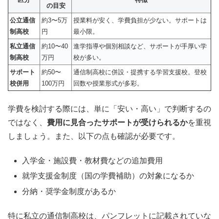
の目安
公立通信
約3〜5万
授業料が安く、学費負担が少ない。サポートは
制高校
円
最小限。
私立通信
約10〜40
進学指導や個別相談など、サポートが手厚い学
制高校
万円
校が多い。
サポート
約50〜
通信制高校に併設・提携する学習支援校。登校
校併用
100万円
回数や授業形式が多彩。
学費を検討する際には、単に「安い・高い」で判断するの
ではなく、
費用に見合ったサポートが受けられるか
を重視
しましょう。また、以下の点も確認が必要です。
入学金・施設費・教材費などの追加費用
就学支援金制度（国の学費補助）の対象になるか
分納・奨学金制度があるか
特に私立の通信制高校は、パンフレットに記載されていな