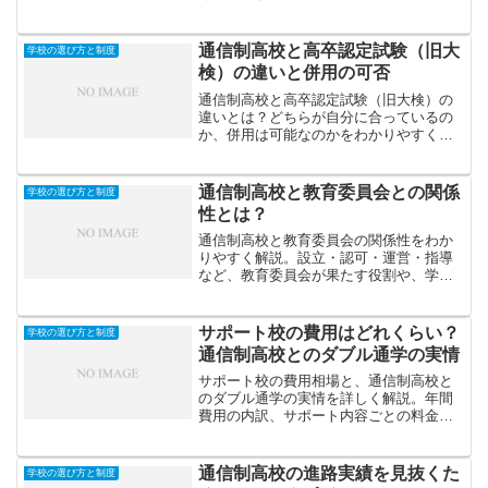
業資格には大きな違いがあります。本記
事では、その特徴と選び方をわかりやす
く解説します。
通信制高校と高卒認定試験（旧大
学校の選び方と制度
検）の違いと併用の可否
通信制高校と高卒認定試験（旧大検）の
違いとは？どちらが自分に合っているの
か、併用は可能なのかをわかりやすく解
説。進学やキャリアの選択に役立つ基礎
知識。
通信制高校と教育委員会との関係
学校の選び方と制度
性とは？
通信制高校と教育委員会の関係性をわか
りやすく解説。設立・認可・運営・指導
など、教育委員会が果たす役割や、学校
側がどのように連携しているかを紹介し
ます。
サポート校の費用はどれくらい？
学校の選び方と制度
通信制高校とのダブル通学の実情
サポート校の費用相場と、通信制高校と
のダブル通学の実情を詳しく解説。年間
費用の内訳、サポート内容ごとの料金
差、追加費用の注意点、コストを抑える
工夫など、現実的な通学スタイルと費用
感をわかりやすく紹介します。
通信制高校の進路実績を見抜くた
学校の選び方と制度