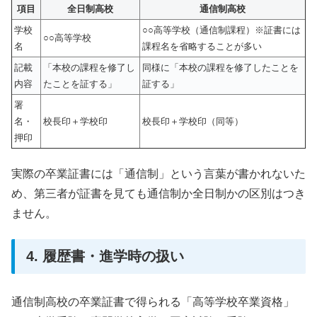
項目
全日制高校
通信制高校
学校
○○高等学校（通信制課程）※証書には
○○高等学校
名
課程名を省略することが多い
記載
「本校の課程を修了し
同様に「本校の課程を修了したことを
内容
たことを証する」
証する」
署
名・
校長印＋学校印
校長印＋学校印（同等）
押印
実際の卒業証書には「通信制」という言葉が書かれないた
め、第三者が証書を見ても通信制か全日制かの区別はつき
ません。
4. 履歴書・進学時の扱い
通信制高校の卒業証書で得られる「高等学校卒業資格」