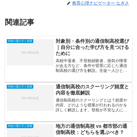
教育心理ナビゲーター なぎさ
関連記事
対象別・条件別の通信制高校選び
学校の選び方と制度
｜自分に合った学び方を見つける
ために
高校中退者、不登校経験者、病気や障害
がある方など、条件や背景に応じた通信
制高校の選び方を解説。生徒一人ひとり
の状況に合わせた学校選びのポイントを
まとめました。
通信制高校のスクーリング頻度と
学校の選び方と制度
内容を徹底解説
通信制高校のスクーリングとは？頻度や
内容、どのような授業が行われるのかを
詳しく解説します。登校が不安な人にも
安心なポイントや学校選びの参考情報も
紹介。
地方の通信制高校 vs 都市部の通
学校の選び方と制度
信制高校：どちらを選ぶべき？