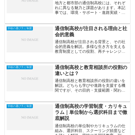
地方と都市部の通信制高校には、それぞ
れに異なる魅力と課題があります。本記
事では、環境・サポート・進路実績・学
費などの観点から両者を比較し、自分に
合った通信制高校を選ぶためのポイント
を解説します。
通信制高校が注目される理由と社
学校の選び方と制度
会的意義
通信制高校が注目される背景と、その社
会的意義を解説。多様な生き方を支える
教育制度としての役割、再チャレンジの
場としての価値、そして社会全体への影
響について詳しく紹介します。
通信制高校と教育相談所の役割の
学校の選び方と制度
違いとは？
通信制高校と教育相談所の役割の違いを
解説。どちらも学びや進路を支援する機
関ですが、その目的・支援範囲・関わり
方には明確な違いがあります。生徒・保
護者が正しく活用するためのポイントも
紹介します。
通信制高校の学習制度・カリキュ
学校の選び方と制度
ラム｜単位制から選択科目まで徹
底解説
通信制高校の単位制やカリキュラムの仕
組み、選択科目、スクーリング頻度など