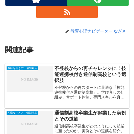
教育心理ナビゲーター なぎさ
関連記事
不登校からの再チャレンジに！技
多様な生き方・個別対応
能連携校付き通信制高校という選
択肢
不登校からの再スタートに最適な「技能
連携校付き通信制高校」。学び直しの仕
組み、サポート体制、専門スキルを身に
つけながら自信を取り戻す方法を紹介し
ます。新しい学び方で未来を切り開こ
う。
通信制高校卒業生が起業した実例
多様な生き方・個別対応
とその道筋
通信制高校卒業生がどのようにして起業
に至ったのか、実例とその道筋を紹介。