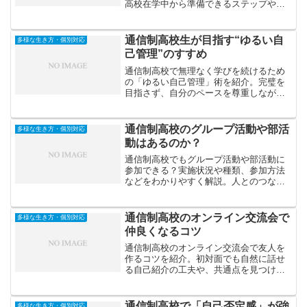
高校在学中から準備できるステップや、
通信制ならではの強みを活かした成功の
ポイントを解説します。
通信制高校生が目指す“ゆるい自
多様な生き方・個別対応
己管理”のすすめ
通信制高校で無理なく学びを続けるため
の「ゆるい自己管理」術を紹介。完璧を
目指さず、自分のペースを尊重しながら
学習・生活・心を整えるための考え方と
実践法を解説します。
通信制高校のグループ活動や部活
多様な生き方・個別対応
動はあるのか？
通信制高校でもグループ活動や部活動に
参加できる？実施状況や種類、参加方法
などをわかりやすく解説。人とのつなが
りや交流が気になる方におすすめの記事
です。
通信制高校のオンライン交流会で
多様な生き方・個別対応
仲良くなるコツ
通信制高校のオンライン交流会で友人を
作るコツを紹介。初対面でも自然に話せ
る自己紹介の工夫や、共通点を見つける
質問術、会話を続けるテクニックなど、
人間関係を円滑にする方法を解説しま
す。
通信制高校で「自己否定感」が強
多様な生き方・個別対応