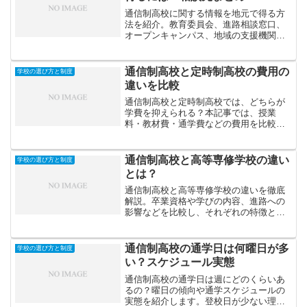
通信制高校に関する情報を地元で得る方
法を紹介。教育委員会、進路相談窓口、
オープンキャンパス、地域の支援機関な
ど、信頼できる相談先をまとめて解説し
ます。
通信制高校と定時制高校の費用の
学校の選び方と制度
違いを比較
通信制高校と定時制高校では、どちらが
学費を抑えられる？本記事では、授業
料・教材費・通学費などの費用を比較
し、支援制度や学費を安く抑えるポイン
トをわかりやすく解説します。
通信制高校と高等専修学校の違い
学校の選び方と制度
とは？
通信制高校と高等専修学校の違いを徹底
解説。卒業資格や学びの内容、進路への
影響などを比較し、それぞれの特徴と向
いている人を紹介します。進学や転校を
考える際の参考にどうぞ。
通信制高校の通学日は何曜日が多
学校の選び方と制度
い？スケジュール実態
通信制高校の通学日は週にどのくらいあ
るの？曜日の傾向や通学スケジュールの
実態を紹介します。登校日が少ない理由