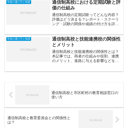
す。
通信制高校における定期試験と評
学校の選び方と制度
価の仕組み
通信制高校の定期試験ってどんな内容？
評価はどう決まる？レポート・スクーリ
ング・試験の関係や成績の付け方を詳し
く解説します。安心して学ぶための基礎
知識。
通信制高校と技能連携校の関係性
学校の選び方と制度
とメリット
通信制高校と技能連携校の関係性とは？
本記事では、両者の仕組みや役割、連携
のメリット、進路に与える影響などをわ
かりやすく解説します。専門スキルと高
校卒業資格を同時に得たい人必見です。
通信制高校と市区町村の教育相談窓口の
使い方
通信制高校と教育委員会との関係性と
は？