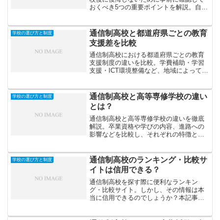
おくべき5つの重要ポイントを解説。自分
に合った学校選びの参考に。
通信制高校と都道府県ごとの教育
学校の選び方と制度
支援差を比較
通信制高校における都道府県ごとの教育
支援制度の違いを比較。学費補助・学習
支援・ICT環境整備など、地域によって異
なる支援内容と背景を整理し、進学時に
注目すべきポイントを解説します。
通信制高校と高等専修学校の違い
学校の選び方と制度
とは？
通信制高校と高等専修学校の違いを徹底
解説。卒業資格や学びの内容、進路への
影響などを比較し、それぞれの特徴と向
いている人を紹介します。進学や転校を
考える際の参考にどうぞ。
通信制高校のランキング・比較サ
学校の選び方と制度
イトは信用できる？
通信制高校を探す際に便利なランキン
グ・比較サイト。しかし、その情報は本
当に信用できるのでしょうか？本記事で
は、ランキングの仕組みや注意点、信頼
できる情報の見分け方を詳しく解説しま