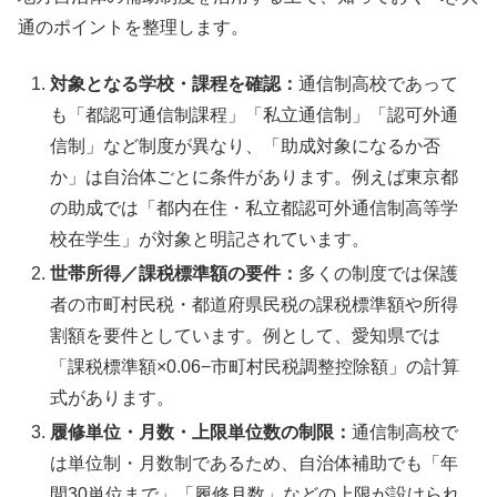
通のポイントを整理します。
対象となる学校・課程を確認：
通信制高校であって
も「都認可通信制課程」「私立通信制」「認可外通
信制」など制度が異なり、「助成対象になるか否
か」は自治体ごとに条件があります。例えば東京都
の助成では「都内在住・私立都認可外通信制高等学
校在学生」が対象と明記されています。
世帯所得／課税標準額の要件：
多くの制度では保護
者の市町村民税・都道府県民税の課税標準額や所得
割額を要件としています。例として、愛知県では
「課税標準額×0.06−市町村民税調整控除額」の計算
式があります。
履修単位・月数・上限単位数の制限：
通信制高校で
は単位制・月数制であるため、自治体補助でも「年
間30単位まで」「履修月数」などの上限が設けられ