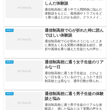
しんだ体験談
通信制高校に通う中で人間関係に悩んだ
体験談をもとに、孤独感やトラブルをど
う乗り越えたのかを紹介。クラスメイト
との距離感や信頼関係の築き方、心を守
るための考え方をまとめます。
通信制高校で心が折れた時に読ん
体験談
でほしい体験談
通信制高校で心が折れそうになったとき
に勇気をくれる実際の体験談を紹介。挫
折や孤独を乗り越えた生徒たちの声か
ら、前に進むためのヒントと希望をお届
けします。
通信制高校に通う女子生徒のリア
体験談
ルな一日
通信制高校に通う女子生徒は、どのよう
な一日を送っているのでしょうか？全日
制高校とは異なり、通学日数が限られ、
自宅学習を中心に自由なスケジュールが
組める通信制高校では、生徒一人ひとり
が自分のペースで生活をしています。こ
通信制高校に通う男子生徒の体験
体験談
の記事では、通信制高校に...
談と悩み
通信制高校に通う男子生徒のリアルな体
験談と、感じた悩みとは？実際の声をも