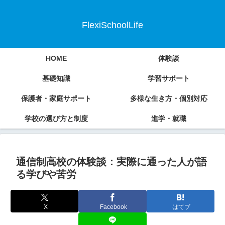
FlexiSchoolLife
HOME
体験談
基礎知識
学習サポート
保護者・家庭サポート
多様な生き方・個別対応
学校の選び方と制度
進学・就職
通信制高校の体験談：実際に通った人が語
る学びや苦労
X
Facebook
はてブ