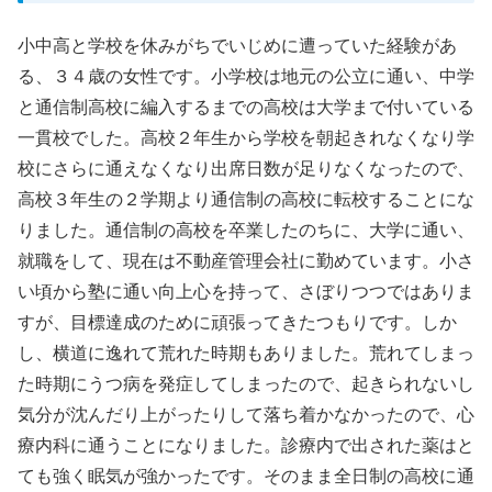
小中高と学校を休みがちでいじめに遭っていた経験があ
る、３４歳の女性です。小学校は地元の公立に通い、中学
と通信制高校に編入するまでの高校は大学まで付いている
一貫校でした。高校２年生から学校を朝起きれなくなり学
校にさらに通えなくなり出席日数が足りなくなったので、
高校３年生の２学期より通信制の高校に転校することにな
りました。通信制の高校を卒業したのちに、大学に通い、
就職をして、現在は不動産管理会社に勤めています。小さ
い頃から塾に通い向上心を持って、さぼりつつではありま
すが、目標達成のために頑張ってきたつもりです。しか
し、横道に逸れて荒れた時期もありました。荒れてしまっ
た時期にうつ病を発症してしまったので、起きられないし
気分が沈んだり上がったりして落ち着かなかったので、心
療内科に通うことになりました。診療内で出された薬はと
ても強く眠気が強かったです。そのまま全日制の高校に通