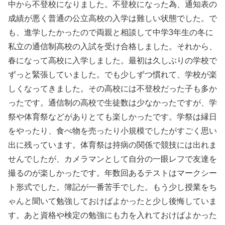
中から不登校になりました。不登校になった為、通知表の
成績が悪く普通の公立高校の入学は難しい状態でした。で
も、進学したかったので両親と相談して中学3年生の冬に
私立の通信制高校の入試を受け合格しました。それから、
春になって高校に入学しました。最初は久しぶりの学校で
ずっと緊張していました。でも少しずつ慣れて、学校が楽
しくなってきました。その高校には不登校だった子も多か
ったです。通信制の高校で生徒数は少なかったですが、学
祭や体育祭などがありとても楽しかったです。学祭は縁日
をやったり、食べ物を売ったり小規模でしたがすごく思い
出に残っています。体育祭は持病の関係で競技には出れま
せんでしたが、カメラマンとして自分の一眼レフで友達を
撮るのが楽しかったです。年数回あるテストはマークシー
ト形式でした。簿記が一番苦手でした。もう少し授業をち
ゃんと聞いて勉強しておけばよかったと少し後悔していま
す。あと資格や検定の勉強にも力を入れておけばよかった