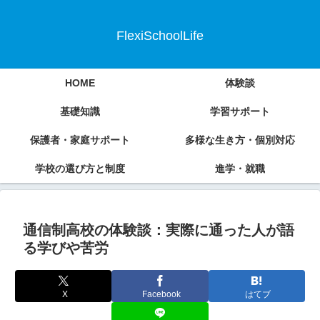
FlexiSchoolLife
HOME
体験談
基礎知識
学習サポート
保護者・家庭サポート
多様な生き方・個別対応
学校の選び方と制度
進学・就職
通信制高校の体験談：実際に通った人が語
る学びや苦労
X
Facebook
はてブ