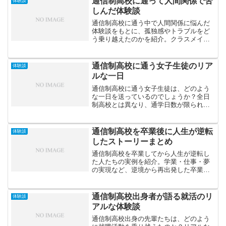
通信制高校に通って人間関係で苦
体験談
しんだ体験談
通信制高校に通う中で人間関係に悩んだ
体験談をもとに、孤独感やトラブルをど
う乗り越えたのかを紹介。クラスメイト
との距離感や信頼関係の築き方、心を守
るための考え方をまとめます。
通信制高校に通う女子生徒のリア
体験談
ルな一日
通信制高校に通う女子生徒は、どのよう
な一日を送っているのでしょうか？全日
制高校とは異なり、通学日数が限られ、
自宅学習を中心に自由なスケジュールが
組める通信制高校では、生徒一人ひとり
が自分のペースで生活をしています。こ
通信制高校を卒業後に人生が逆転
体験談
の記事では、通信制高校に...
したストーリーまとめ
通信制高校を卒業してから人生が逆転し
た人たちの実例を紹介。学業・仕事・夢
の実現など、逆境から再出発した卒業生
たちのストーリーを通じて、通信制高校
の可能性と希望を伝えます。
通信制高校出身者が語る就活のリ
体験談
アルな体験談
通信制高校出身の先輩たちは、どのよう