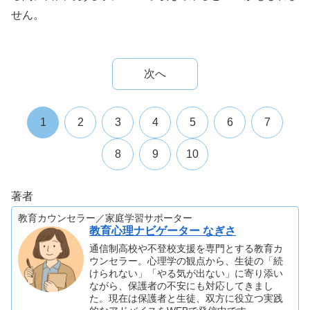
せん。
次へ
1
2
3
4
5
6
7
8
9
10
著者
教育カウンセラー／家庭学習サポーター
教育心理ナビゲーター なぎさ
通信制高校や不登校支援を専門とする教育カ
ウンセラー。心理学の観点から、生徒の「続
けられない」「やる気が出ない」に寄り添い
ながら、保護者の不安にも対応してきまし
た。現在は保護者と生徒、双方に役立つ実践