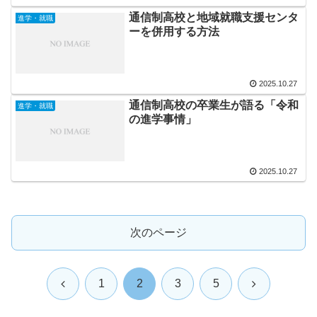
通信制高校と地域就職支援センタ
進学・就職
ーを併用する方法
2025.10.27
通信制高校の卒業生が語る「令和
進学・就職
の進学事情」
2025.10.27
次のページ
前
次
1
2
3
5
へ
へ