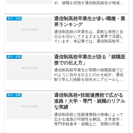
や、就職を目指す通信制高校生が地域の
支援機関と連携してキャリア形成を進め
る具体的なステップを紹介します。
通信制高校卒業生が多い職種・業
進学・就職
界ランキング
通信制高校の卒業生は、柔軟な発想と自
立心を活かしてさまざまな業界で活躍し
ています。本記事では、通信制高校卒業
生が多い職種・業界をランキング形式で
紹介し、その特徴と魅力を解説します。
通信制高校卒業生が語る「就職面
進学・就職
接での伝え方」
通信制高校卒業生が実際の就職面接でど
のように自分を伝えたのかを紹介。通信
制で学んだ経験を前向きにアピールし、
面接官に好印象を与えるための話し方や
心構えを解説します。
通信制高校×技能連携校で広がる
進学・就職
進路！大学・専門・就職のリアル
な実績
通信制高校と技能連携校の併修によって
広がる進路の可能性を解説。大学進学・
専門学校進学・就職など、実際の卒業生
の進路傾向や成功事例をもとに、リアル