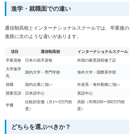
進学・就職面での違い
通信制高校とインターナショナルスクールでは、卒業後の
進路に次のような違いがあります。
項目
通信制高校
インターナショナルスクール
卒業資格
日本の高卒資格
外国の教育課程修了証
大学進学
国内大学・専門学校
海外大学・国際系学部
先
就職
国内企業に強い
外資系・海外勤務に強い
授業言語
日本語中心
英語中心
比較的安価（月1〜3万円程
高額（年間100〜300万円程
学費
度）
度）
どちらを選ぶべきか？