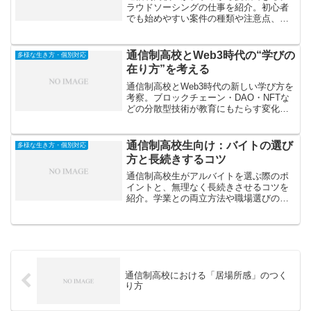
ラウドソーシングの仕事を紹介。初心者
でも始めやすい案件の種類や注意点、ス
キルアップにつながる活用法を詳しく解
説します。
通信制高校とWeb3時代の“学びの
多様な生き方・個別対応
在り方”を考える
通信制高校とWeb3時代の新しい学び方を
考察。ブロックチェーン・DAO・NFTな
どの分散型技術が教育にもたらす変化
や、学びの主体性・評価の透明性を高め
る可能性を解説します。
通信制高校生向け：バイトの選び
多様な生き方・個別対応
方と長続きするコツ
通信制高校生がアルバイトを選ぶ際のポ
イントと、無理なく長続きさせるコツを
紹介。学業との両立方法や職場選びの注
意点、トラブルを防ぐ心構えを解説しま
す。
通信制高校における「居場所感」のつく
り方