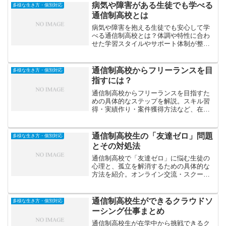
病気や障害がある生徒でも学べる
多様な生き方・個別対応
通信制高校とは
病気や障害を抱える生徒でも安心して学
べる通信制高校とは？体調や特性に合わ
せた学習スタイルやサポート体制が整っ
た学校選びのポイントを詳しく解説しま
す。
通信制高校からフリーランスを目
多様な生き方・個別対応
指すには？
通信制高校からフリーランスを目指すた
めの具体的なステップを解説。スキル習
得・実績作り・案件獲得方法など、在学
中から準備できるポイントと注意点を紹
介します。
通信制高校生の「友達ゼロ」問題
多様な生き方・個別対応
とその対処法
通信制高校で「友達ゼロ」に悩む生徒の
心理と、孤立を解消するための具体的な
方法を紹介。オンライン交流・スクーリ
ング・自己理解などを通じて人間関係を
築くステップを解説します。
通信制高校生ができるクラウドソ
多様な生き方・個別対応
ーシング仕事まとめ
通信制高校生が在学中から挑戦できるク