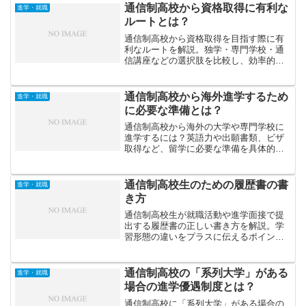
通信制高校から資格取得に有利な
進学・就職
ルートとは？
通信制高校から資格取得を目指す際に有
利なルートを解説。独学・専門学校・通
信講座などの選択肢を比較し、効率的に
資格を取得するための戦略を紹介しま
す。
通信制高校から海外進学するため
進学・就職
に必要な準備とは？
通信制高校から海外の大学や専門学校に
進学するには？英語力や出願書類、ビザ
取得など、留学に必要な準備を具体的に
解説します。夢を実現するための第一歩
を踏み出そう。
通信制高校生のための履歴書の書
進学・就職
き方
通信制高校生が就職活動や進学面接で提
出する履歴書の正しい書き方を解説。学
習形態の違いをプラスに伝えるポイント
や、自己PR・志望動機を効果的にまとめ
る方法を紹介します。
通信制高校の「系列大学」がある
進学・就職
場合の進学優遇制度とは？
通信制高校に「系列大学」がある場合の