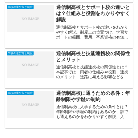
わかりやすく紹介します。
通信制高校とサポート校の違いと
学校の選び方と制度
は？仕組みと役割をわかりやすく
解説
通信制高校とサポート校の違いをわかり
やすく解説。制度上の位置づけ、学習サ
ポートの範囲、費用、卒業資格の有無な
どを比較し、それぞれの特徴や役割を理
解できるようにまとめます。
通信制高校と技能連携校の関係性
学校の選び方と制度
とメリット
通信制高校と技能連携校の関係性とは？
本記事では、両者の仕組みや役割、連携
のメリット、進路に与える影響などをわ
かりやすく解説します。専門スキルと高
校卒業資格を同時に得たい人必見です。
通信制高校に通うための条件：年
学校の選び方と制度
齢制限や学歴の制約
通信制高校に入学するための条件とは？
年齢制限や学歴の制約はあるのか、誰で
も通えるのかをわかりやすく解説。入学
の流れや注意点も紹介します。