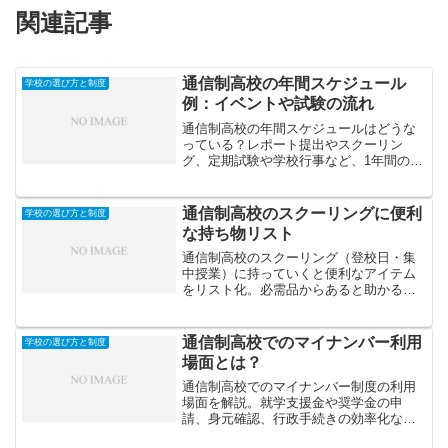
関連記事
通信制高校の年間スケジュール
学校の選び方と制度
例：イベントや試験の流れ
通信制高校の年間スケジュールはどうな
っている？レポート提出やスクーリン
グ、定期試験や学校行事など、1年間の流
れをわかりやすく紹介。入学前の不安解
消にも役立ちます。
通信制高校のスクーリングに便利
学校の選び方と制度
な持ち物リスト
通信制高校のスクーリング（登校日・集
中授業）に持っていくと便利なアイテム
をリスト化。必需品からあると助かる便
利グッズまで、忘れ物を防ぎ快適に過ご
すためのチェックポイントを紹介しま
す。
通信制高校でのマイナンバー利用
学校の選び方と制度
場面とは？
通信制高校でのマイナンバー制度の利用
場面を解説。就学支援金や奨学金の申
請、身元確認、行政手続きの効率化な
ど、学校と家庭が関わる実際のケースを