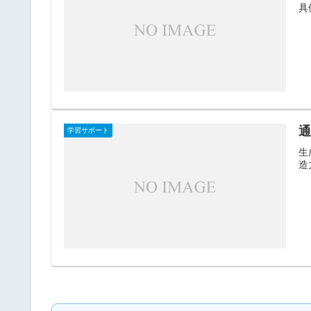
具
通
学習サポート
生
造