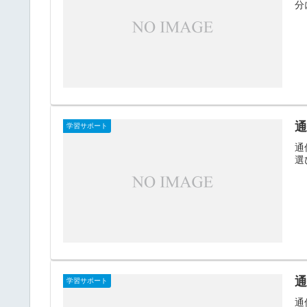
分
学習サポート
通
選
通
学習サポート
通