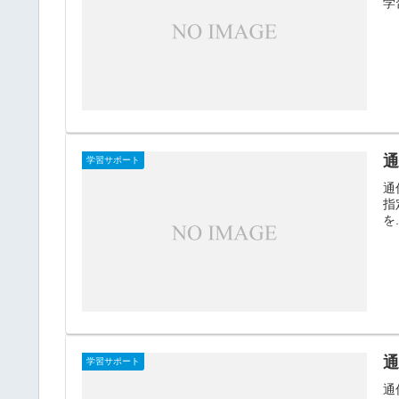
学
通
学習サポート
通
指
を.
学習サポート
通