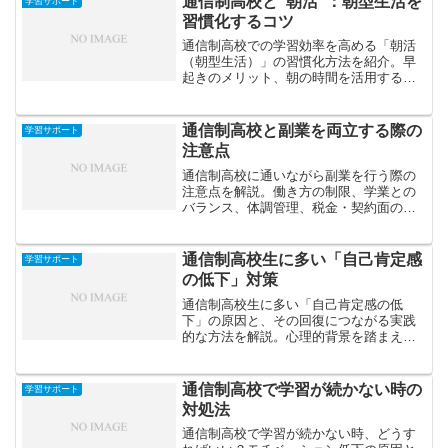
通信制高校と“朝活”：朝型生活を
学習サポート
習慣化するコツ
通信制高校での学習効率を高める「朝活
（朝型生活）」の習慣化方法を紹介。早
起きのメリット、朝の時間を活用するコ
ツ、生活リズムを整える具体的ステップ
を解説します。
通信制高校と副業を両立する際の
学習サポート
注意点
通信制高校に通いながら副業を行う際の
注意点を解説。働き方の制限、学業との
バランス、体調管理、税金・契約面のリ
スクなど、学生が安心して副業を続ける
ために知っておくべきポイントを紹介し
ます。
通信制高校生に多い「自己肯定感
学習サポート
の低下」対策
通信制高校生に多い「自己肯定感の低
下」の原因と、その回復につながる実践
的な方法を解説。心理的背景を踏まえな
がら、自信を取り戻すための具体的なス
テップを紹介します。
通信制高校で学習が続かない時の
学習サポート
対処法
通信制高校で学習が続かない時、どうす