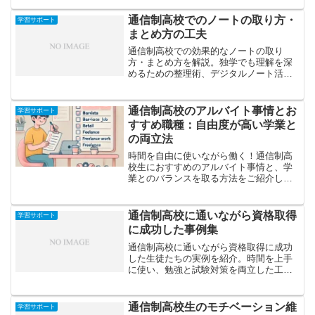
詳しく解説します。
通信制高校でのノートの取り方・
学習サポート
まとめ方の工夫
通信制高校での効果的なノートの取り
方・まとめ方を解説。独学でも理解を深
めるための整理術、デジタルノート活用
法、AIツールとの併用テクニックなどを
紹介します。
通信制高校のアルバイト事情とお
学習サポート
すすめ職種：自由度が高い学業と
の両立法
時間を自由に使いながら働く！通信制高
校生におすすめのアルバイト事情と、学
業とのバランスを取る方法をご紹介しま
す。通信制高校でアルバイトが自由！学
業と両立しながら稼げる魅力的な選択肢
通信制高校では、毎日登校する必要がな
通信制高校に通いながら資格取得
学習サポート
くアルバイトが自由にでき...
に成功した事例集
通信制高校に通いながら資格取得に成功
した生徒たちの実例を紹介。時間を上手
に使い、勉強と試験対策を両立した工
夫、人気の資格ジャンル、学習サポート
の活用方法などを具体的に解説します。
通信制高校生のモチベーション維
学習サポート