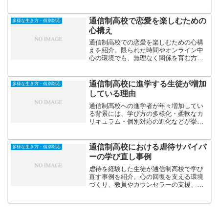
学習・生活・心を整えるための考え方と
実践法を解説します。
通信制高校で恋愛を楽しむための
多様な生き方・個別対応
心構え
通信制高校での恋愛を楽しむための心構
えを紹介。限られた時間やオンライン中
心の環境でも、無理なく関係を育む方法
や、学業と恋愛のバランス、相手を思い
やる姿勢について解説します。
通信制高校に進学する生徒が増加
多様な生き方・個別対応
している理由
通信制高校への進学者が年々増加してい
る背景には、学び方の多様化・柔軟なカ
リキュラム・個別対応の進化などが挙げ
られます。この記事では、通信制高校が
選ばれる理由をデータと事例を交えて解
説します。
通信制高校における虐待サバイバ
多様な生き方・個別対応
ーの学び直し事例
虐待を経験した生徒が通信制高校で学び
直す事例を紹介。心の回復を支える環境
づくり、教員やカウンセラーの支援、安
心して学べる教育体制など、トラウマを
抱える若者が再び学びに向き合う過程を
解説します。