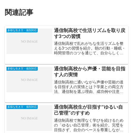
関連記事
通信制高校で生活リズムを取り戻
多様な生き方・個別対応
す3つの習慣
通信制高校で乱れがちな生活リズムを整
える3つの習慣を紹介。朝の行動・睡眠・
時間管理のコツを通じて、自分らしく自
律的な学習生活を築く方法を解説しま
す。
通信制高校から声優・芸能を目指
多様な生き方・個別対応
す人の実情
通信制高校に通いながら声優や芸能の道
を目指す人の実情とは？学業との両立方
法、通信制を選ぶ理由、成功例や注意点
などリアルな情報を紹介します。
通信制高校生が目指す“ゆるい自
多様な生き方・個別対応
己管理”のすすめ
通信制高校で無理なく学びを続けるため
の「ゆるい自己管理」術を紹介。完璧を
目指さず、自分のペースを尊重しながら