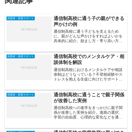
関連記事
通信制高校に通う子の親ができる
保護者・家庭サポート
声かけの例
通信制高校に通う子どもを支えるため
に、親がどんな声かけをすればよいかを
具体的に紹介。励まし方・寄り添い方・
自立を促す言葉の選び方を通して、親子
の信頼関係を深めるヒントを解説しま
す。
通信制高校でのメンタルケア・相
保護者・家庭サポート
談体制を解説
通信制高校におけるメンタルケアや相談
体制はどうなっている？不登校経験やス
トレスを抱える生徒に向けたサポート制
度やカウンセリングの実態をわかりやす
く解説。
通信制高校に通うことで親子関係
保護者・家庭サポート
が改善した実例
通信制高校への進学をきっかけに親子関
係が改善した実例を紹介。進路の選択、
学習の自由度、心理的な変化などを通し
て、親子が再び信頼を築いたケースとそ
の背景を解説します。