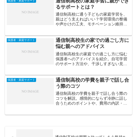
通信制高校の家庭学習に親ができ
保護者・家庭サポート
るサポートとは？
通信制高校に通う子どもの家庭学習を、
親はどう支えればいい？学習環境の整備
や声かけの工夫、モチベーション維持の
サポート方法などをわかりやすく解説し
ます。
通信制高校生の家での過ごし方に
保護者・家庭サポート
悩む親へのアドバイス
通信制高校生の家庭での過ごし方に悩む
保護者へのアドバイスを紹介。自宅学習
のサポート方法や、干渉しすぎない見守
り方、生活リズムを整える工夫などを具
体的に解説します。
通信制高校の学費を親子で話し合
保護者・家庭サポート
う際のコツ
通信制高校の学費を親子で話し合う際の
コツを解説。感情的にならず冷静に話し
合うためのポイントや、費用の内訳・奨
学金制度・支払い計画の立て方など、現
実的な対話の進め方を紹介します。