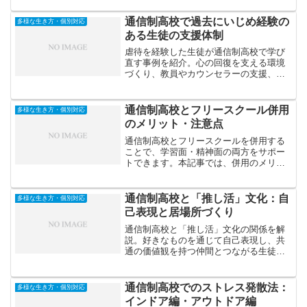
す。
通信制高校で過去にいじめ経験の
多様な生き方・個別対応
ある生徒の支援体制
虐待を経験した生徒が通信制高校で学び
直す事例を紹介。心の回復を支える環境
づくり、教員やカウンセラーの支援、安
心して学べる教育体制など、トラウマを
抱える若者が再び学びに向き合う過程を
解説します。
通信制高校とフリースクール併用
多様な生き方・個別対応
のメリット・注意点
通信制高校とフリースクールを併用する
ことで、学習面・精神面の両方をサポー
トできます。本記事では、併用のメリッ
トや注意点、失敗しないための選び方を
わかりやすく解説します。
通信制高校と「推し活」文化：自
多様な生き方・個別対応
己表現と居場所づくり
通信制高校と「推し活」文化の関係を解
説。好きなものを通じて自己表現し、共
通の価値観を持つ仲間とつながる生徒た
ちの姿を通して、現代教育における“居場
所づくり”の意義を考えます。
通信制高校でのストレス発散法：
多様な生き方・個別対応
インドア編・アウトドア編