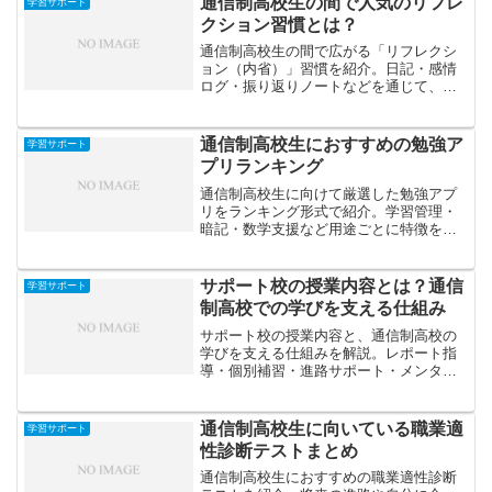
通信制高校生の間で人気のリフレ
学習サポート
クション習慣とは？
通信制高校生の間で広がる「リフレクシ
ョン（内省）」習慣を紹介。日記・感情
ログ・振り返りノートなどを通じて、自
分を見つめ直し、成長や自己理解を深め
る方法を解説します。
通信制高校生におすすめの勉強ア
学習サポート
プリランキング
通信制高校生に向けて厳選した勉強アプ
リをランキング形式で紹介。学習管理・
暗記・数学支援など用途ごとに特徴を比
較し、自分に合ったアプリ選びのヒント
を提供します。
サポート校の授業内容とは？通信
学習サポート
制高校での学びを支える仕組み
サポート校の授業内容と、通信制高校の
学びを支える仕組みを解説。レポート指
導・個別補習・進路サポート・メンタル
ケアなど、授業の特徴や日常的な学習支
援の実例を紹介します。
通信制高校生に向いている職業適
学習サポート
性診断テストまとめ
通信制高校生におすすめの職業適性診断