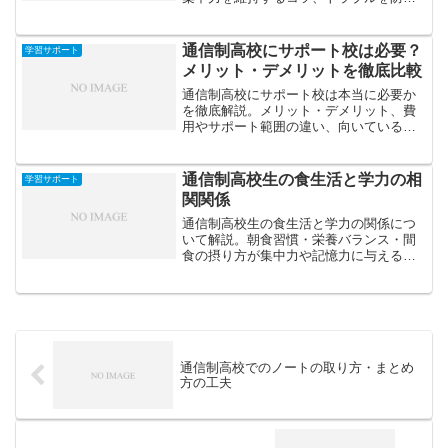
ポイントを紹介します。
通信制高校にサポート校は必要？
学習サポート
メリット・デメリットを徹底比較
通信制高校にサポート校は本当に必要か
を徹底解説。メリット・デメリット、費
用やサポート範囲の違い、向いているタ
イプの見極め方、併用のコツまで具体的
に比較し、最適な選択を後悔なく行うた
めの判断軸を提示します。
通信制高校生の食生活と学力の相
学習サポート
関関係
通信制高校生の食生活と学力の関係につ
いて解説。朝食習慣・栄養バランス・間
食の摂り方が集中力や記憶力に与える影
響を分析し、勉強効率を高める食事のポ
イントを紹介します。
通信制高校でのノートの取り方・まとめ
方の工夫