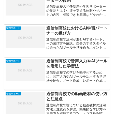
ーターの役割
通信制高校の担任制度や学習サポーター
の役割とは？生徒を支える体制やサポー
トの内容、相談できる範囲などをわかり
やすく解説します。
通信制高校におけるAI学習パート
学習サポート
ナーの選び方
通信制高校で活用が進むAI学習パートナ
ーの選び方を解説。自分の学習スタイル
に合ったAIツールを見極めるポイント
や、勉強の継続・理解を深めるための活
用法を紹介します。
通信制高校で音声入力やAIツール
学習サポート
を活用した学習法
通信制高校での学びを効率化するため
に、音声入力やAIツールを活用する学習
法を紹介。ノート作成、レポート作成、
英語学習など、最新のデジタル活用術で
自主学習をサポートします。
通信制高校での動画教材の使い方
学習サポート
と注意点
通信制高校で増えている動画教材の活用
方法と注意点を解説。効果的な学び方や
集中力を維持するコツ、トラブルを防ぐ