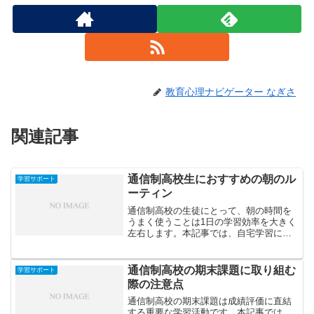
教育心理ナビゲーター なぎさ
関連記事
通信制高校生におすすめの朝のル
学習サポート
ーティン
通信制高校の生徒にとって、朝の時間を
うまく使うことは1日の学習効率を大きく
左右します。本記事では、自宅学習に最
適な「朝のルーティン」を紹介し、集中
力と生活リズムを整えるコツを解説しま
す。
通信制高校の期末課題に取り組む
学習サポート
際の注意点
通信制高校の期末課題は成績評価に直結
する重要な学習活動です。本記事では、