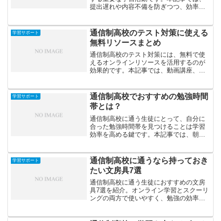
提出遅れや内容不備を防ぎつつ、効率よ
く仕上げるための注意点と具体的な対策
を紹介します。
通信制高校のテスト対策に使える
学習サポート
無料リソースまとめ
通信制高校のテスト対策には、無料で使
えるオンラインリソースを活用するのが
効果的です。本記事では、動画講座、問
題集サイト、AI学習ツールなどを分野別
に紹介し、効率的な学習方法を提案しま
す。
通信制高校でおすすめの勉強時間
学習サポート
帯とは？
通信制高校に通う生徒にとって、自分に
合った勉強時間帯を見つけることは学習
効率を高める鍵です。本記事では、朝・
昼・夜それぞれの時間帯の特徴やメリッ
トを解説し、自分に合う勉強リズムを作
るポイントを紹介します。
通信制高校に通うなら持っておき
学習サポート
たい文房具7選
通信制高校に通う生徒におすすめの文房
具7選を紹介。オンライン学習とスクーリ
ングの両方で使いやすく、勉強の効率や
モチベーションを高めてくれるアイテム
を厳選しました。