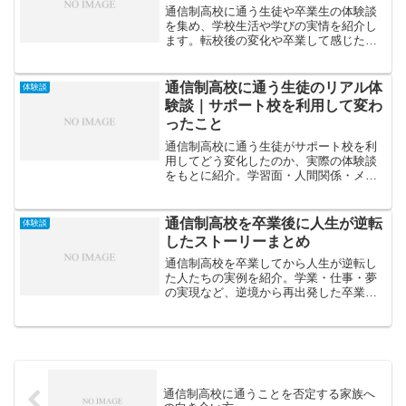
通信制高校に通う生徒や卒業生の体験談
を集め、学校生活や学びの実情を紹介し
ます。転校後の変化や卒業して感じたメ
リットまでリアルな声をお届けします。
通信制高校に通う生徒のリアル体
体験談
験談｜サポート校を利用して変わ
ったこと
通信制高校に通う生徒がサポート校を利
用してどう変化したのか、実際の体験談
をもとに紹介。学習面・人間関係・メン
タル面の変化や、再スタートを切った生
徒たちのリアルな声をまとめます。
通信制高校を卒業後に人生が逆転
体験談
したストーリーまとめ
通信制高校を卒業してから人生が逆転し
た人たちの実例を紹介。学業・仕事・夢
の実現など、逆境から再出発した卒業生
たちのストーリーを通じて、通信制高校
の可能性と希望を伝えます。
通信制高校に通うことを否定する家族へ