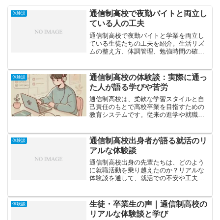
通信制高校で夜勤バイトと両立し
体験談
ている人の工夫
通信制高校で夜勤バイトと学業を両立し
ている生徒たちの工夫を紹介。生活リズ
ムの整え方、体調管理、勉強時間の確
保、睡眠とのバランスなど、無理なく続
けるための実践的なポイントをまとめま
す。
通信制高校の体験談：実際に通っ
体験談
た人が語る学びや苦労
通信制高校は、柔軟な学習スタイルと自
己責任のもとで高校卒業を目指すための
教育システムです。従来の進学や就職に
縛られず、自分のペースで学びながら卒
業できる魅力があります。しかし、実際
に通信制高校に通った人々が経験した学
通信制高校出身者が語る就活のリ
体験談
びや苦労は、一般的な高校...
アルな体験談
通信制高校出身の先輩たちは、どのよう
に就職活動を乗り越えたのか？リアルな
体験談を通して、就活での不安や工夫、
成功のポイントを紹介します。
生徒・卒業生の声｜通信制高校の
体験談
リアルな体験談と学び