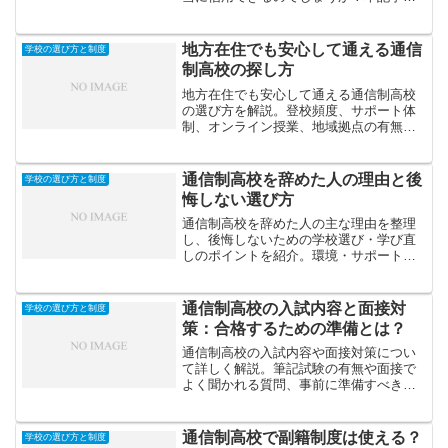
は、ランキングの仕組みや注意点、信頼
できる情報の見分け方を詳しく解説しま
す。
地方在住でも安心して通える通信
学校の選び方と制度
制高校の探し方
地方在住でも安心して通える通信制高校
の選び方を解説。登校頻度、サポート体
制、オンライン授業、地域拠点の有無な
どを比較し、通いやすく学びやすい学校
選びのポイントを紹介します。
通信制高校を辞めた人の理由と後
学校の選び方と制度
悔しない選び方
通信制高校を辞めた人の主な理由を整理
し、後悔しないための学校選び・学び直
しのポイントを紹介。環境・サポート体
制・目的設定など、進路選択で失敗しな
いための実践的なヒントを解説します。
通信制高校の入試内容と面接対
学校の選び方と制度
策：合格するための準備とは？
通信制高校の入試内容や面接対策につい
て詳しく解説。筆記試験の有無や面接で
よく聞かれる質問、事前に準備すべきポ
イントを紹介します。これから通信制高
校への入学を目指す方は必見です。
通信制高校で副籍制度は使える？
学校の選び方と制度