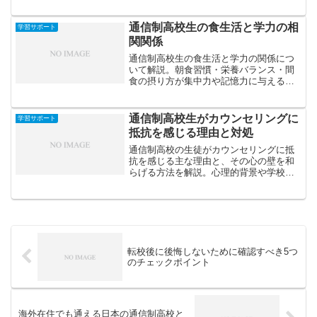
できる使いやすい手帳を厳選し、選び方
のポイントも解説します。
通信制高校生の食生活と学力の相
学習サポート
関関係
通信制高校生の食生活と学力の関係につ
いて解説。朝食習慣・栄養バランス・間
食の摂り方が集中力や記憶力に与える影
響を分析し、勉強効率を高める食事のポ
イントを紹介します。
通信制高校生がカウンセリングに
学習サポート
抵抗を感じる理由と対処
通信制高校の生徒がカウンセリングに抵
抗を感じる主な理由と、その心の壁を和
らげる方法を解説。心理的背景や学校の
支援体制を踏まえ、安心して相談できる
環境づくりのヒントを紹介します。
転校後に後悔しないために確認すべき5つ
のチェックポイント
海外在住でも通える日本の通信制高校と