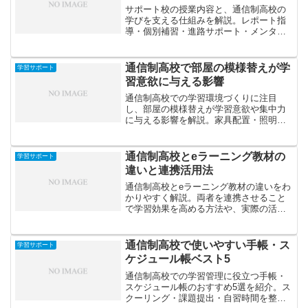
サポート校の授業内容と、通信制高校の
学びを支える仕組みを解説。レポート指
導・個別補習・進路サポート・メンタル
ケアなど、授業の特徴や日常的な学習支
援の実例を紹介します。
通信制高校で部屋の模様替えが学
学習サポート
習意欲に与える影響
通信制高校での学習環境づくりに注目
し、部屋の模様替えが学習意欲や集中力
に与える影響を解説。家具配置・照明・
色彩心理など、モチベーションを高める
空間づくりのコツを紹介します。
通信制高校とeラーニング教材の
学習サポート
違いと連携活用法
通信制高校とeラーニング教材の違いをわ
かりやすく解説。両者を連携させること
で学習効果を高める方法や、実際の活用
例を紹介します。
通信制高校で使いやすい手帳・ス
学習サポート
ケジュール帳ベスト5
通信制高校での学習管理に役立つ手帳・
スケジュール帳のおすすめ5選を紹介。ス
クーリング・課題提出・自習時間を整理