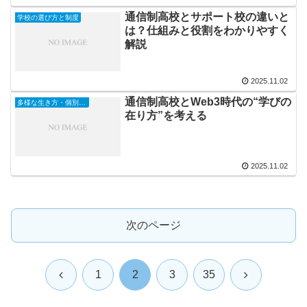
通信制高校とサポート校の違いと
学校の選び方と制度
は？仕組みと役割をわかりやすく
解説
2025.11.02
通信制高校とWeb3時代の“学びの
多様な生き方・個別対応
在り方”を考える
2025.11.02
次のページ
前
次
1
2
3
35
へ
へ