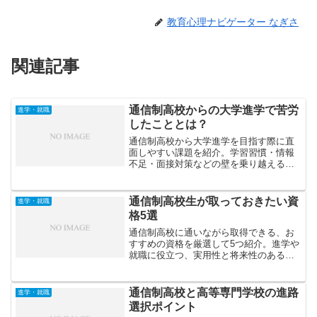
教育心理ナビゲーター なぎさ
関連記事
通信制高校からの大学進学で苦労
進学・就職
したこととは？
通信制高校から大学進学を目指す際に直
面しやすい課題を紹介。学習習慣・情報
不足・面接対策などの壁を乗り越えるた
めの具体的な工夫と、成功事例に学ぶ進
路準備のポイントを解説します。
通信制高校生が取っておきたい資
進学・就職
格5選
通信制高校に通いながら取得できる、お
すすめの資格を厳選して5つ紹介。進学や
就職に役立つ、実用性と将来性のある資
格をピックアップしました。
通信制高校と高等専門学校の進路
進学・就職
選択ポイント