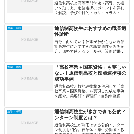
通信制高校と高等専門学校（高専）の違
いを踏まえ、進路選択のポイントを詳し
く解説。学びの目的・カリキュラム・卒
業後の進路の観点から、自分に合った教
育
通信制高校生におすすめの職業適
進学・就職
性診断
自分に向いている仕事がわからない通信
制高校生におすすめの職業適性診断を紹
介。無料で使えるツールや、診断結果を
進路選びに活かすコツも解説します。
「高校卒業＋国家資格」も夢じゃ
進学・就職
ない！通信制高校と技能連携校の
成功事例
通信制高校と技能連携校を併用して「高
校卒業＋国家資格」を実現した成功事例
を紹介。美容師・調理師・自動車整備士
など、実際の卒業生のエピソードを通じ
て、ダブル学習の魅力と可能性を解説し
ます。
通信制高校生が参加できる公的イ
進学・就職
ンターン制度とは？
通信制高校生が利用できる公的インター
ン制度を紹介。自治体・厚生労働省・教