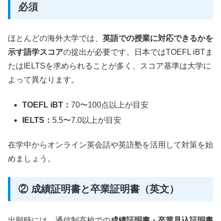
必須
ほとんどの海外大学では、
英語での授業に対応できるかを
示す語学スコア
の提出が必要です。日本ではTOEFL iBTま
たはIELTSを求められることが多く、スコア基準は大学に
よって異なります。
TOEFL iBT：
70〜100点以上が目安
IELTS：
5.5〜7.0以上が目安
在学中からオンライン英会話や英語塾を活用して対策を始
めましょう。
② 成績証明書と卒業証明書（英文）
出願時には、通信制高校での
成績証明書・卒業見込証明書