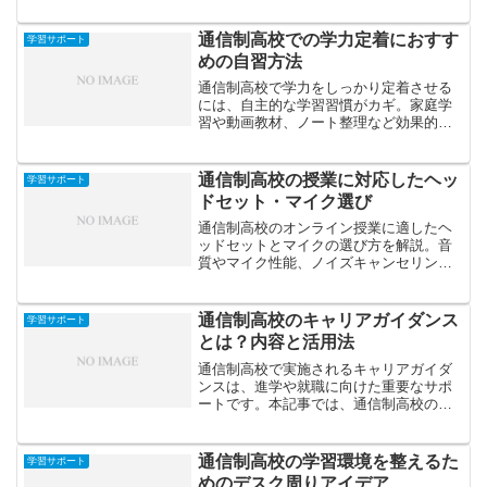
ントを解説します。
通信制高校での学力定着におすす
学習サポート
めの自習方法
通信制高校で学力をしっかり定着させる
には、自主的な学習習慣がカギ。家庭学
習や動画教材、ノート整理など効果的な
自習法を紹介します。
通信制高校の授業に対応したヘッ
学習サポート
ドセット・マイク選び
通信制高校のオンライン授業に適したヘ
ッドセットとマイクの選び方を解説。音
質やマイク性能、ノイズキャンセリング
機能などの比較ポイントを紹介し、学習
効率を高める環境づくりをサポートしま
す。
通信制高校のキャリアガイダンス
学習サポート
とは？内容と活用法
通信制高校で実施されるキャリアガイダ
ンスは、進学や就職に向けた重要なサポ
ートです。本記事では、通信制高校のキ
ャリアガイダンスの内容と、効果的な活
用法をわかりやすく解説します。
通信制高校の学習環境を整えるた
学習サポート
めのデスク周りアイデア