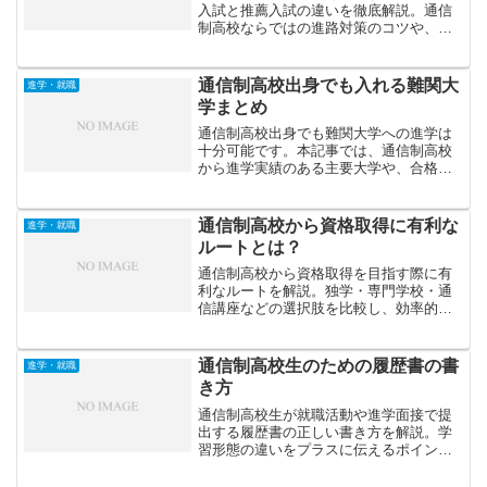
入試と推薦入試の違いを徹底解説。通信
制高校ならではの進路対策のコツや、合
格を目指すための準備方法も紹介しま
す。
通信制高校出身でも入れる難関大
進学・就職
学まとめ
通信制高校出身でも難関大学への進学は
十分可能です。本記事では、通信制高校
から進学実績のある主要大学や、合格す
るための学習戦略、出願時のポイントを
まとめて紹介します。
通信制高校から資格取得に有利な
進学・就職
ルートとは？
通信制高校から資格取得を目指す際に有
利なルートを解説。独学・専門学校・通
信講座などの選択肢を比較し、効率的に
資格を取得するための戦略を紹介しま
す。
通信制高校生のための履歴書の書
進学・就職
き方
通信制高校生が就職活動や進学面接で提
出する履歴書の正しい書き方を解説。学
習形態の違いをプラスに伝えるポイント
や、自己PR・志望動機を効果的にまとめ
る方法を紹介します。