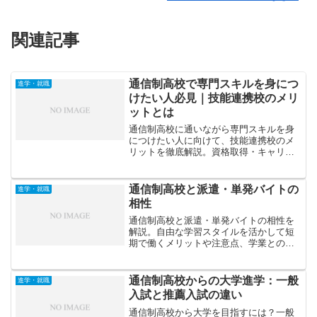
関連記事
通信制高校で専門スキルを身につ
進学・就職
けたい人必見｜技能連携校のメリ
ットとは
通信制高校に通いながら専門スキルを身
につけたい人に向けて、技能連携校のメ
リットを徹底解説。資格取得・キャリア
形成・実践的な学びなど、高校生活を有
意義にするポイントを紹介します。
通信制高校と派遣・単発バイトの
進学・就職
相性
通信制高校と派遣・単発バイトの相性を
解説。自由な学習スタイルを活かして短
期で働くメリットや注意点、学業とのバ
ランスの取り方、実際に両立している生
徒の体験から見る成功のコツを紹介しま
す。
通信制高校からの大学進学：一般
進学・就職
入試と推薦入試の違い
通信制高校から大学を目指すには？一般