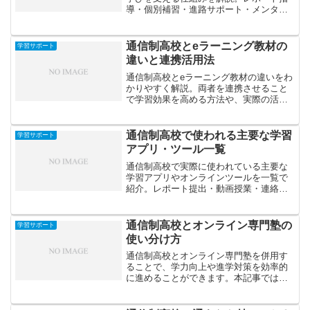
導・個別補習・進路サポート・メンタル
ケアなど、授業の特徴や日常的な学習支
援の実例を紹介します。
通信制高校とeラーニング教材の
学習サポート
違いと連携活用法
通信制高校とeラーニング教材の違いをわ
かりやすく解説。両者を連携させること
で学習効果を高める方法や、実際の活用
例を紹介します。
通信制高校で使われる主要な学習
学習サポート
アプリ・ツール一覧
通信制高校で実際に使われている主要な
学習アプリやオンラインツールを一覧で
紹介。レポート提出・動画授業・連絡管
理に役立つおすすめサービスも解説しま
す。
通信制高校とオンライン専門塾の
学習サポート
使い分け方
通信制高校とオンライン専門塾を併用す
ることで、学力向上や進学対策を効率的
に進めることができます。本記事では、
それぞれの役割や使い分けのコツ、効果
的な組み合わせ方を解説します。