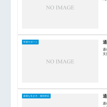
学習サポート
通
支
多様な生き方・個別対応
通