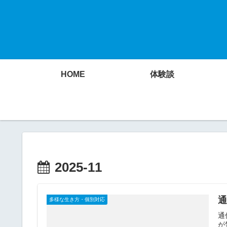
HOME
体験談
2025-11
通
多様な生き方・個別対応
通
が